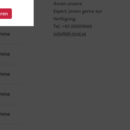
Ihnen unsere
Expert_innen gerne zur
eren
rmine
Verfügung.
Tel. +43 (0)509660
rmine
info@bfi-tirol.at
rmine
rmine
rmine
rmine