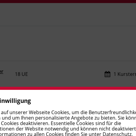
er
18 UE
1 Kurste
inwilligung
152 UE
1 Kurste
 auf unserer Webseite Cookies, um die Benutzerfreundlichke
 und um Ihnen personalisierte Angebote zu bieten. Sie kön
ookies deaktivieren. Essentielle Cookies sind für die
 64
152 UE
1 Kurste
ionen der Website notwendig und können nicht deaktivier
ormationen zu allen Cookies finden Sie unter
Datenschutz
.