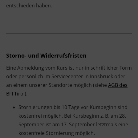
entschieden haben.
Ingenieurzertifizierung
Deutsch und Integration
BFI Reutte
Akademisches Studienzentrum
BFI Schwaz
Digitales Lernen
Storno- und Widerrufsfristen
Eine Abmeldung vom Kurs ist nur in schriftlicher Form
oder persönlich im Servicecenter in Innsbruck oder
an einem unserer Standorte möglich (siehe
AGB des
BFI Tirol
).
Stornierungen bis 10 Tage vor Kursbeginn sind
kostenfrei möglich. Bei Kursbeginn z. B. am 28.
September ist am 17. September letztmals eine
kostenfreie Stornierung möglich.