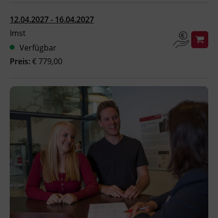
Ingenieurzertifizierung
Deutsch und Integration
BFI Reutte
12.04.2027 - 16.04.2027
Imst
Akademisches Studienzentrum
BFI Schwaz
Verfügbar
Preis:
€ 779,00
Digitales Lernen