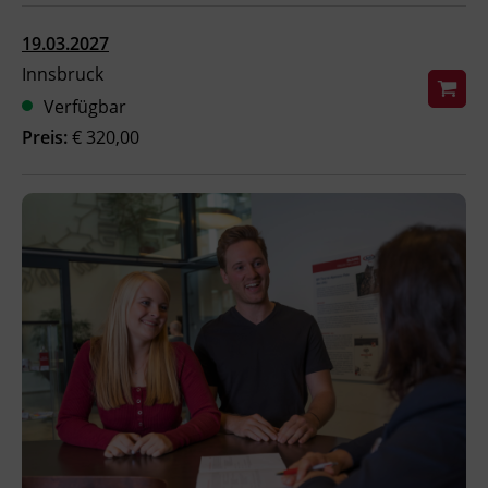
Ingenieurzertifizierung
Deutsch und Integration
BFI Reutte
19.03.2027
Innsbruck
Akademisches Studienzentrum
BFI Schwaz
Verfügbar
Preis:
€ 320,00
Digitales Lernen