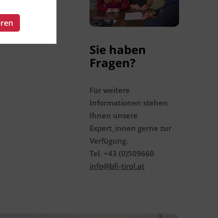
rmine
eren
Sie haben
Fragen?
Für weitere
Informationen stehen
Ihnen unsere
Expert_innen gerne zur
Verfügung.
Tel. +43 (0)509660
info@bfi-tirol.at