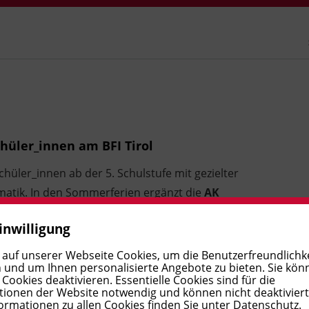
hüler_innen am BFI Tirol
hüler_innen ab der 5. Schulstufe mit gezielter
matik. In den Sommerferien ergänzt die
AK
n Workshops rund um IT, Kreativität oder
inwilligung
 auf unserer Webseite Cookies, um die Benutzerfreundlichke
 und um Ihnen personalisierte Angebote zu bieten. Sie kön
ookies deaktivieren. Essentielle Cookies sind für die
ionen der Website notwendig und können nicht deaktivier
ormationen zu allen Cookies finden Sie unter
Datenschutz
.