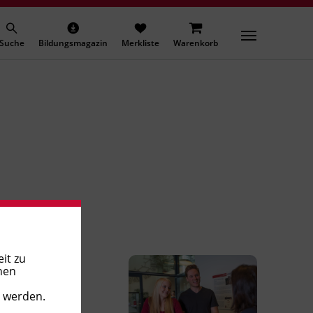
Suche
Bildungsmagazin
Merkliste
Warenkorb
it zu
nen
t werden.