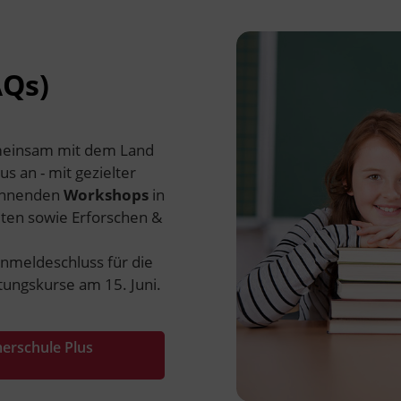
AQs)
emeinsam mit dem Land
s an - mit gezielter
pannenden
Workshops
in
alten sowie Erforschen &
Anmeldeschluss für die
tungskurse am 15. Juni.
erschule Plus