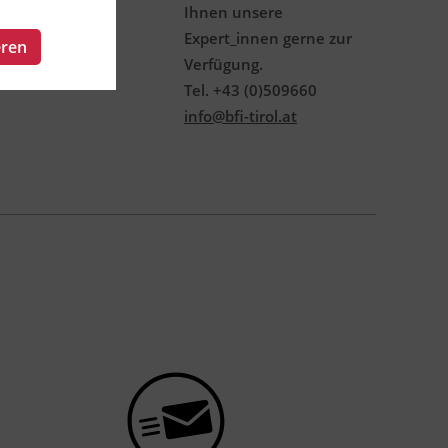
Ihnen unsere
Expert_innen gerne zur
eren
Verfügung.
Tel. +43 (0)509660
info@bfi-tirol.at