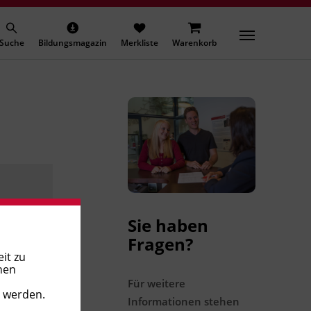
Suche
Bildungsmagazin
Merkliste
Warenkorb
Sie haben
Fragen?
it zu
nen
Für weitere
t werden.
Informationen stehen