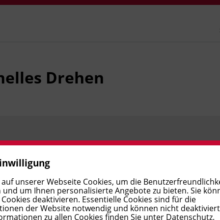
nelles Drehen
Preis:
€ 700,00
Verfügbar
inwilligung
 auf unserer Webseite Cookies, um die Benutzerfreundlichke
 und um Ihnen personalisierte Angebote zu bieten. Sie kön
Preis:
€ 700,00
Verfügbar
ookies deaktivieren. Essentielle Cookies sind für die
ionen der Website notwendig und können nicht deaktivier
ormationen zu allen Cookies finden Sie unter
Datenschutz
.