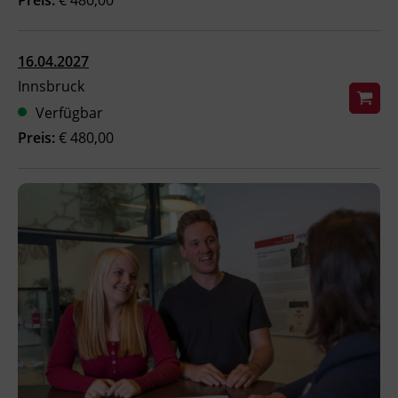
Ingenieurzertifizierung
Deutsch und Integration
BFI Reutte
16.04.2027
Akademisches Studienzentrum
BFI Schwaz
Innsbruck
Verfügbar
Digitales Lernen
Preis:
€ 480,00