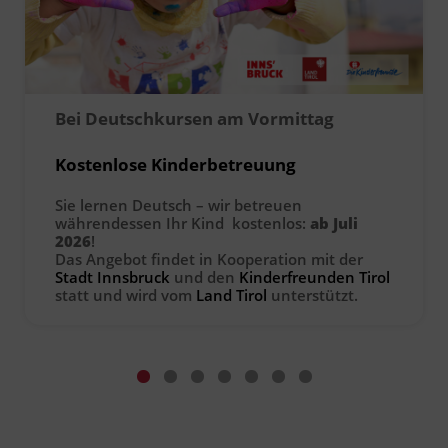
Ingenieurzertifizierung
Deutsch und Integration
BFI Reutte
Akademisches Studienzentrum
BFI Schwaz
Bei Deutschkursen am Vormittag
Digitales Lernen
Kostenlose Kinderbetreuung
Sie lernen Deutsch – wir betreuen
währendessen Ihr Kind kostenlos:
ab Juli
2026
!
Das Angebot findet in Kooperation mit der
Stadt Innsbruck
und den
Kinderfreunden Tirol
statt und wird vom
Land Tirol
unterstützt.