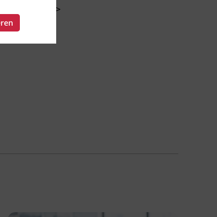
Führung
>
eren