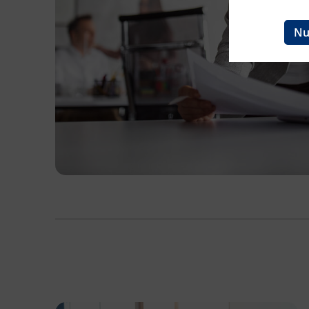
Ingenieurzertifizierung
BFI Reutte
Nu
BFI Schwaz