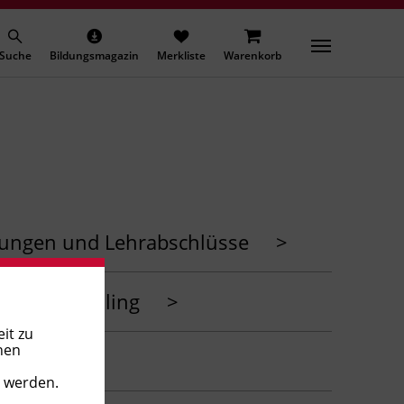
Suche
Bildungsmagazin
Merkliste
Warenkorb
dungen und Lehrabschlüsse
>
nd Controlling
>
it zu
nen
>
t werden.