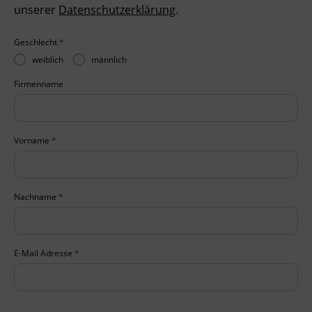
unserer
Datenschutzerklärung
.
Ingenieurzertifizierung
Deutsch und Integration
BFI Reutte
Geschlecht
*
Akademisches Studienzentrum
BFI Schwaz
weiblich
männlich
Firmenname
Digitales Lernen
Vorname
*
Nachname
*
E-Mail Adresse
*