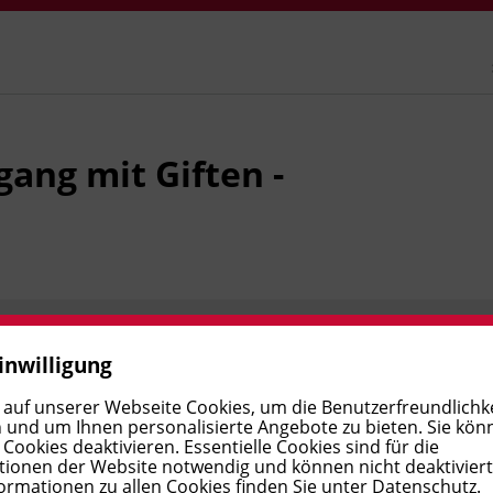
ang mit Giften -
inwilligung
Preis:
€ 244,00
Verfügbar
 auf unserer Webseite Cookies, um die Benutzerfreundlichke
 und um Ihnen personalisierte Angebote zu bieten. Sie kön
ookies deaktivieren. Essentielle Cookies sind für die
ionen der Website notwendig und können nicht deaktivier
Preis:
€ 288,00
Verfügbar
ormationen zu allen Cookies finden Sie unter
Datenschutz
.