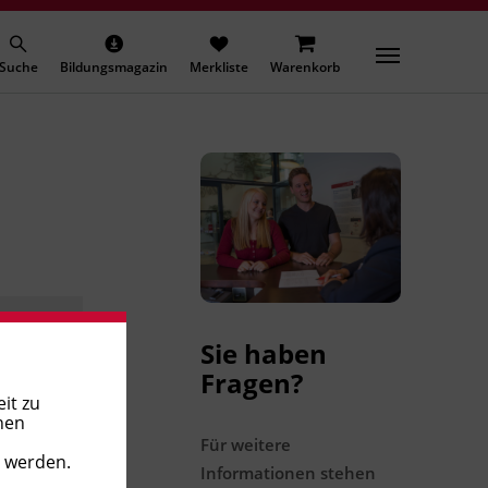
Suche
Bildungsmagazin
Merkliste
Warenkorb
Sie haben
Fragen?
it zu
nen
Für weitere
t werden.
Informationen stehen