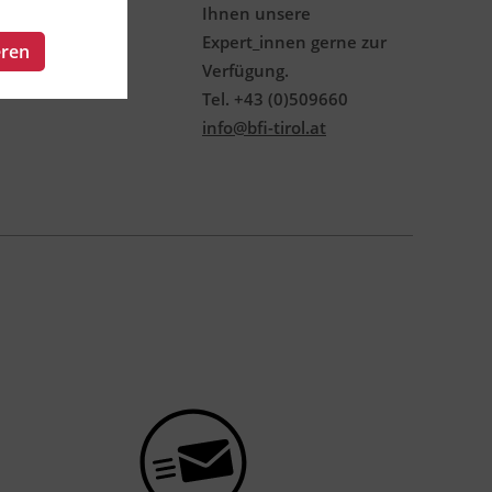
Ihnen unsere
Expert_innen gerne zur
eren
Verfügung.
Tel. +43 (0)509660
info@bfi-tirol.at