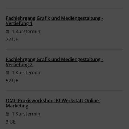
Ingenieurzertifizierung
BFI Reutte
Fachlehrgang Grafik und Mediengestaltung -
Vertiefung 1
BFI Schwaz
1 Kurstermin
72 UE
Fachlehrgang Grafik und Mediengestaltung -
Vertiefung 2
1 Kurstermin
52 UE
OMC Praxisworkshop: KI-Werkstatt Online-
Marketing
1 Kurstermin
3 UE