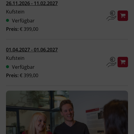
26.11.2026 - 11.02.2027
Ingenieurzertifizierung
Deutsch und Integration
BFI Reutte
Kufstein
Verfügbar
Akademisches Studienzentrum
BFI Schwaz
Preis:
€ 399,00
Digitales Lernen
01.04.2027 - 01.06.2027
Kufstein
Verfügbar
Preis:
€ 399,00