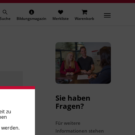
Suche
Bildungsmagazin
Merkliste
Warenkorb
Sie haben
Fragen?
it zu
nen
Für weitere
t werden.
Informationen stehen