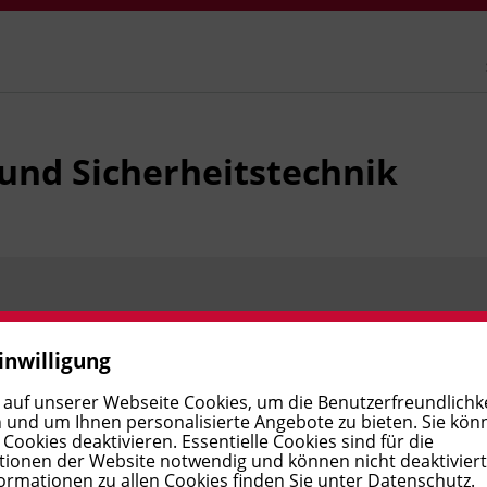
und Sicherheitstechnik
Preis:
€ 190,00
Verfügbar
inwilligung
 auf unserer Webseite Cookies, um die Benutzerfreundlichke
 und um Ihnen personalisierte Angebote zu bieten. Sie kön
Preis:
€ 190,00
Verfügbar
ookies deaktivieren. Essentielle Cookies sind für die
ionen der Website notwendig und können nicht deaktivier
ormationen zu allen Cookies finden Sie unter
Datenschutz
.