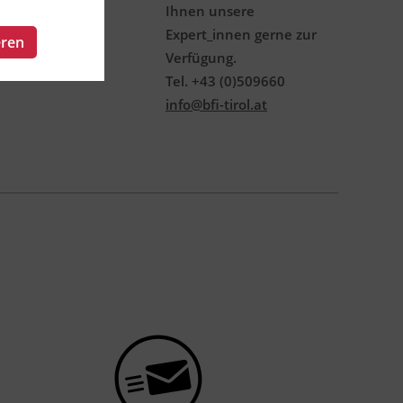
Ihnen unsere
Expert_innen gerne zur
eren
Verfügung.
Tel. +43 (0)509660
info@bfi-tirol.at