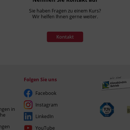
Sie haben Fragen zu einem Kurs?
Wir helfen Ihnen gerne weiter.
Kontakt
Folgen Sie uns
Facebook
Instagram
ngen in
che
LinkedIn
Umgesetzt
ngen
YouTube