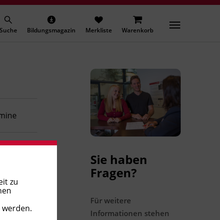
Suche
Bildungsmagazin
Merkliste
Warenkorb
rmine
rmine
Sie haben
Fragen?
it zu
rmine
nen
Für weitere
t werden.
Informationen stehen
rmine