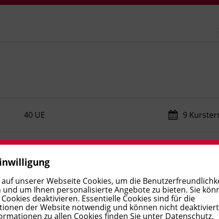
40 UE
9 Kurste
48 UE
3 Kurste
inwilligung
 auf unserer Webseite Cookies, um die Benutzerfreundlichke
77 UE
3 Kurste
 und um Ihnen personalisierte Angebote zu bieten. Sie kön
ookies deaktivieren. Essentielle Cookies sind für die
ionen der Website notwendig und können nicht deaktivier
ormationen zu allen Cookies finden Sie unter
Datenschutz
.
77 UE
7 Kurste