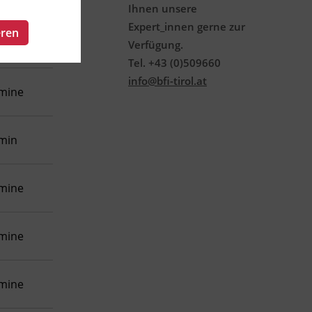
Ihnen unsere
Expert_innen gerne zur
eren
rmin
Verfügung.
Tel. +43 (0)509660
info@bfi-tirol.at
rmine
rmin
rmine
rmine
rmine