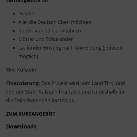
Lernangebote für
Ingenieurzertifizierung
Deutsch und Integration
BFI Reutte
Frauen
Alle, die Deutsch üben möchten
Akademisches Studienzentrum
BFI Schwaz
Kinder von 10 bis 14 Jahren
Mütter und Schulkinder
Digitales Lernen
Laufender Einstieg nach Anmeldung (jederzeit
möglich)
Ort:
Kufstein
Finanzierung:
Das Projekt wird vom Land Tirol und
von der Stadt Kufstein finanziert und ist deshalb für
die Teilnehmenden kostenlos.
ZUM KURSANGEBOT
Downloads