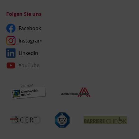
Folgen Sie uns
Facebook
Instagram
LinkedIn
YouTube
Umgesetzt