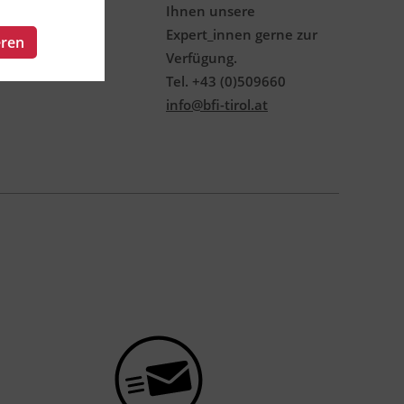
Ihnen unsere
Expert_innen gerne zur
eren
Verfügung.
Tel. +43 (0)509660
info@bfi-tirol.at