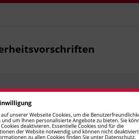
erheitsvorschriften
Preis:
€ 790,00
Verfügbar
inwilligung
 auf unserer Webseite Cookies, um die Benutzerfreundlichke
 und um Ihnen personalisierte Angebote zu bieten. Sie kön
Preis:
€ 790,00
Verfügbar
ookies deaktivieren. Essentielle Cookies sind für die
ionen der Website notwendig und können nicht deaktivier
ormationen zu allen Cookies finden Sie unter
Datenschutz
.