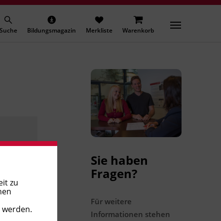
Suche
Bildungsmagazin
Merkliste
Warenkorb
Sie haben
Fragen?
it zu
nen
Für weitere
t werden.
Informationen stehen