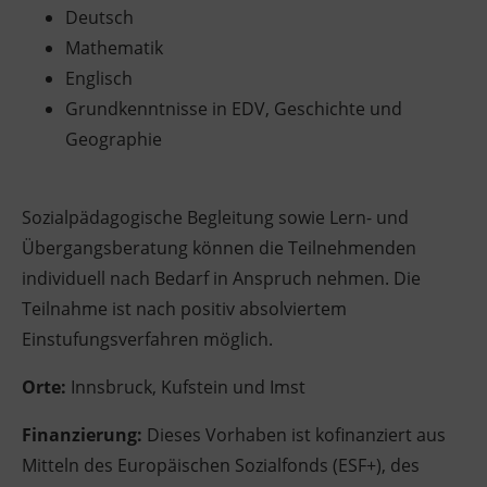
Deutsch
Ingenieurzertifizierung
Deutsch und Integration
BFI Reutte
Mathematik
Englisch
Akademisches Studienzentrum
BFI Schwaz
Grundkenntnisse in EDV, Geschichte und
Geographie
Digitales Lernen
Sozialpädagogische Begleitung sowie Lern- und
Übergangsberatung können die Teilnehmenden
individuell nach Bedarf in Anspruch nehmen. Die
Teilnahme ist nach positiv absolviertem
Einstufungsverfahren möglich.
Orte:
Innsbruck, Kufstein und Imst
Finanzierung:
Dieses Vorhaben ist kofinanziert aus
Mitteln des Europäischen Sozialfonds (ESF+), des