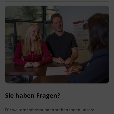
Ingenieurzertifizierung
Deutsch und Integration
BFI Reutte
Akademisches Studienzentrum
BFI Schwaz
Digitales Lernen
Sie haben Fragen?
Für weitere Informationen stehen Ihnen unsere