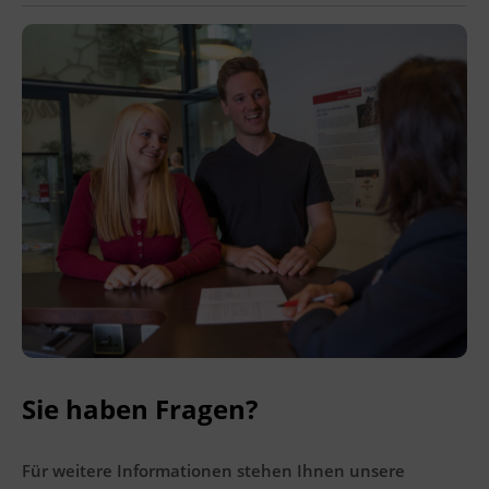
Ingenieurzertifizierung
Deutsch und Integration
BFI Reutte
Akademisches Studienzentrum
BFI Schwaz
Digitales Lernen
Sie haben Fragen?
Für weitere Informationen stehen Ihnen unsere