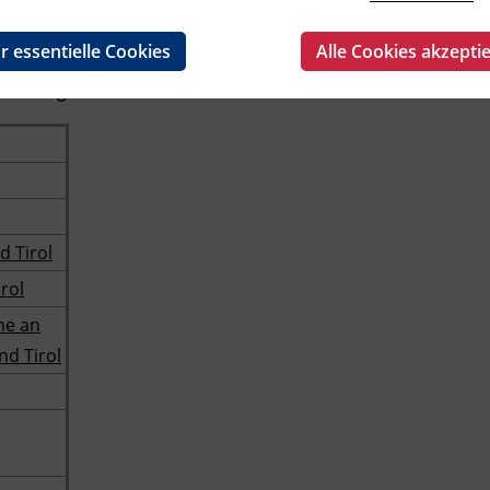
skosten
r essentielle Cookies
Alle Cookies akzepti
rbildung
d Tirol
rol
me an
nd Tirol