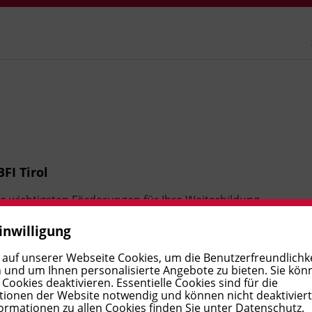
FI Tirol
ie wichtigsten Förderungen für Ihre Weiterbildung.
chiedlichen Institutionen gewährt werden,
inwilligung
n persönlichen Fördervoraussetzungen abhängen.
 auf unserer Webseite Cookies, um die Benutzerfreundlichke
en zu berücksichtigen sind, informieren Sie sich
 und um Ihnen personalisierte Angebote zu bieten. Sie kön
ookies deaktivieren. Essentielle Cookies sind für die
ekte Antragsstellung.
ionen der Website notwendig und können nicht deaktivier
ormationen zu allen Cookies finden Sie unter
Datenschutz
.