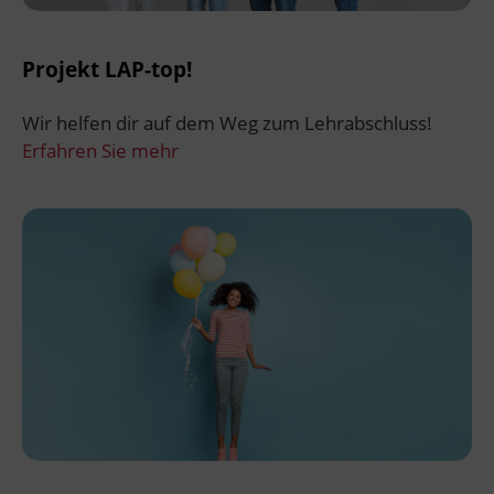
Ingenieurzertifizierung
Deutsch und Integration
BFI Reutte
Projekt LAP-top!
Akademisches Studienzentrum
BFI Schwaz
Wir helfen dir auf dem Weg zum Lehrabschluss!
Erfahren Sie mehr
Digitales Lernen