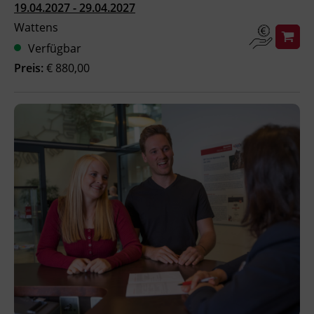
19.04.2027 - 29.04.2027
Ingenieurzertifizierung
Deutsch und Integration
BFI Reutte
Wattens
Verfügbar
Akademisches Studienzentrum
BFI Schwaz
Preis:
€ 880,00
Digitales Lernen