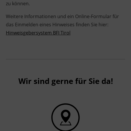
zu können.
Ingenieurzertifizierung
Deutsch und Integration
BFI Reutte
Weitere Informationen und ein Online-Formular für
das Einmelden eines Hinweises finden Sie hier:
Akademisches Studienzentrum
BFI Schwaz
Hinweisgebersystem BFI Tirol
Digitales Lernen
Wir sind gerne für Sie da!