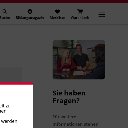
Suche
Bildungsmagazin
Merkliste
Warenkorb
Sie haben
Fragen?
it zu
nen
Für weitere
t werden.
Informationen stehen