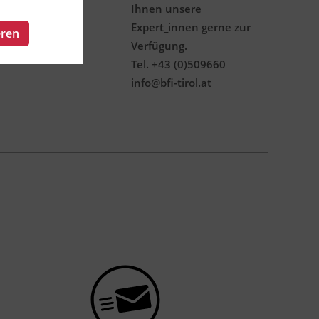
Ihnen unsere
Expert_innen gerne zur
eren
Verfügung.
Tel. +43 (0)509660
info@bfi-tirol.at