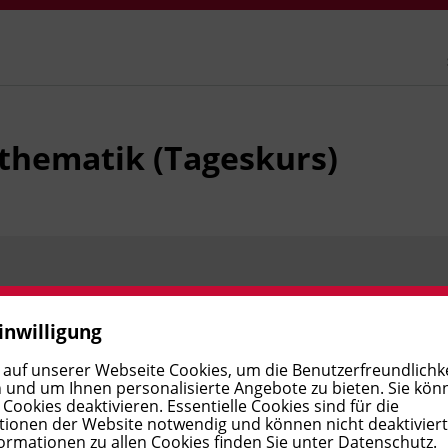
thematik (Tageskurs)
Preis:
€ 1.455,00
Verfügbar
inwilligung
 auf unserer Webseite Cookies, um die Benutzerfreundlichke
 und um Ihnen personalisierte Angebote zu bieten. Sie kön
Preis:
€ 1.455,00
Verfügbar
ookies deaktivieren. Essentielle Cookies sind für die
ionen der Website notwendig und können nicht deaktivier
ormationen zu allen Cookies finden Sie unter
Datenschutz
.