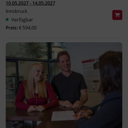
10.05.2027 - 14.05.2027
Ingenieurzertifizierung
Deutsch und Integration
BFI Reutte
Innsbruck
Verfügbar
Akademisches Studienzentrum
BFI Schwaz
Preis:
€ 594,00
Digitales Lernen