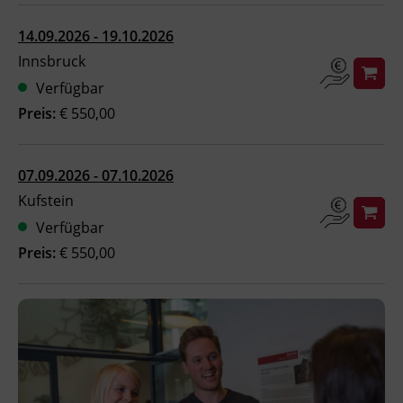
Ingenieurzertifizierung
Deutsch und Integration
BFI Reutte
14.09.2026 - 19.10.2026
Innsbruck
Akademisches Studienzentrum
BFI Schwaz
Verfügbar
Preis:
€ 550,00
Digitales Lernen
07.09.2026 - 07.10.2026
Kufstein
Verfügbar
Preis:
€ 550,00