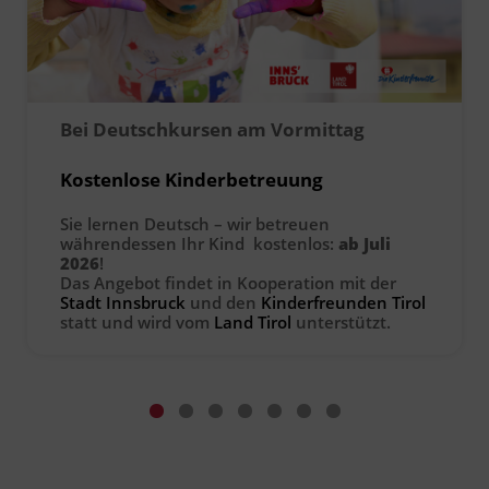
Ingenieurzertifizierung
Deutsch und Integration
BFI Reutte
Akademisches Studienzentrum
BFI Schwaz
Bei Deutschkursen am Vormittag
Digitales Lernen
Kostenlose Kinderbetreuung
Sie lernen Deutsch – wir betreuen
währendessen Ihr Kind kostenlos:
ab Juli
2026
!
Das Angebot findet in Kooperation mit der
Stadt Innsbruck
und den
Kinderfreunden Tirol
statt und wird vom
Land Tirol
unterstützt.