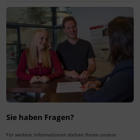
Ingenieurzertifizierung
Deutsch und Integration
BFI Reutte
Akademisches Studienzentrum
BFI Schwaz
Digitales Lernen
Sie haben Fragen?
Für weitere Informationen stehen Ihnen unsere