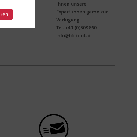
Ihnen unsere
Expert_innen gerne zur
eren
Verfügung.
Tel. +43 (0)509660
info@bfi-tirol.at