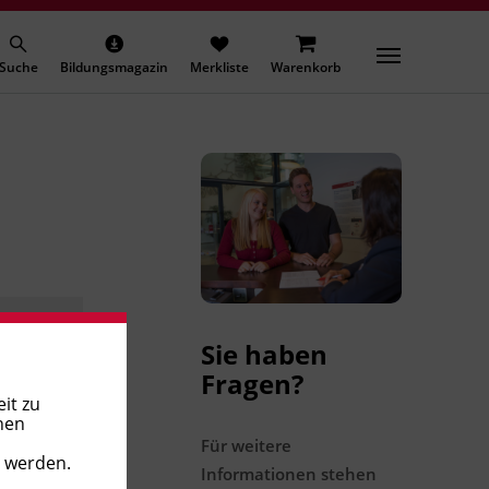
Suche
Bildungsmagazin
Merkliste
Warenkorb
Sie haben
Fragen?
it zu
nen
Für weitere
t werden.
Informationen stehen