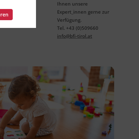
Ihnen unsere
Expert_innen gerne zur
eren
Verfügung.
Tel. +43 (0)509660
info@bfi-tirol.at