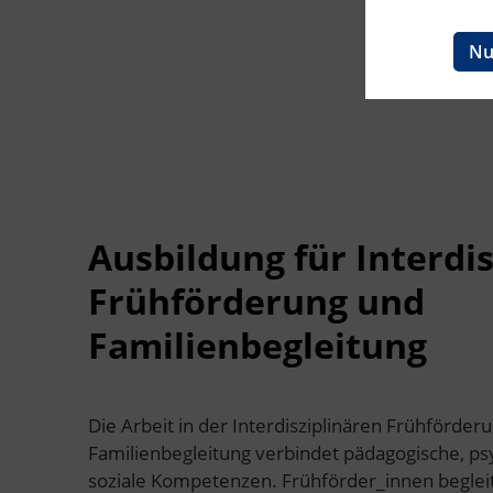
Ingenieurzertifizierung
BFI Reutte
Nu
BFI Schwaz
Ausbildung für Interdis
Frühförderung und
Familienbegleitung
Die Arbeit in der Interdisziplinären Frühförder
Familienbegleitung verbindet pädagogische, ps
soziale Kompetenzen. Frühförder_innen begleite