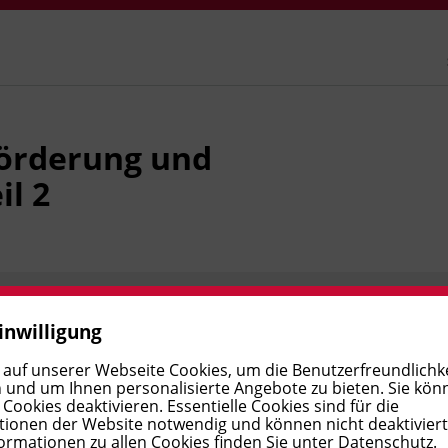
förderung und
il 2
Ort
inwilligung
 auf unserer Webseite Cookies, um die Benutzerfreundlichke
 und um Ihnen personalisierte Angebote zu bieten. Sie kön
ookies deaktivieren. Essentielle Cookies sind für die
ionen der Website notwendig und können nicht deaktivier
ormationen zu allen Cookies finden Sie unter
Datenschutz
.