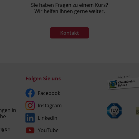
Sie haben Fragen zu einem Kurs?
Wir helfen Ihnen gerne weiter.
Kontakt
Folgen Sie uns
Facebook
Instagram
ngen in
che
LinkedIn
Umgesetzt
ngen
YouTube
mit