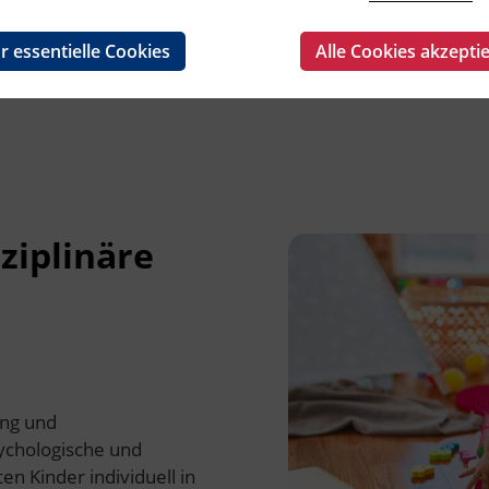
r essentielle Cookies
Alle Cookies akzepti
ziplinäre
ung und
ychologische und
n Kinder individuell in