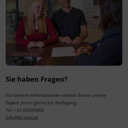
Ingenieurzertifizierung
BFI Reutte
BFI Schwaz
Sie haben Fragen?
Für weitere Informationen stehen Ihnen unsere
Expert_innen gerne zur Verfügung.
Tel. +43 (0)509660
info@bfi-tirol.at