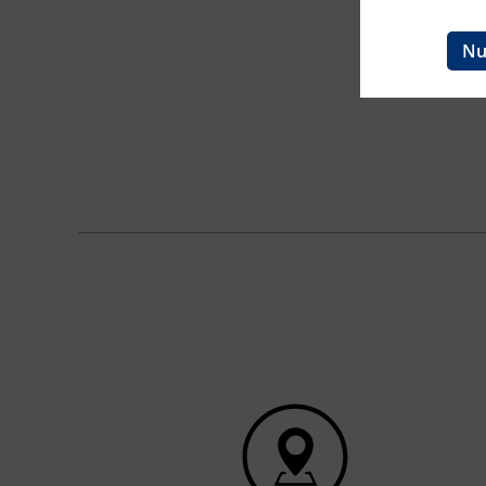
Ingenieurzertifizierung
BFI Reutte
Nu
BFI Schwaz