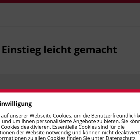
- Einstieg leicht gemacht
Preis:
€ 220,00
Verfügbar
inwilligung
 auf unserer Webseite Cookies, um die Benutzerfreundlichke
 und um Ihnen personalisierte Angebote zu bieten. Sie kön
Preis:
€ 220,00
Verfügbar
ookies deaktivieren. Essentielle Cookies sind für die
ionen der Website notwendig und können nicht deaktivier
ormationen zu allen Cookies finden Sie unter
Datenschutz
.