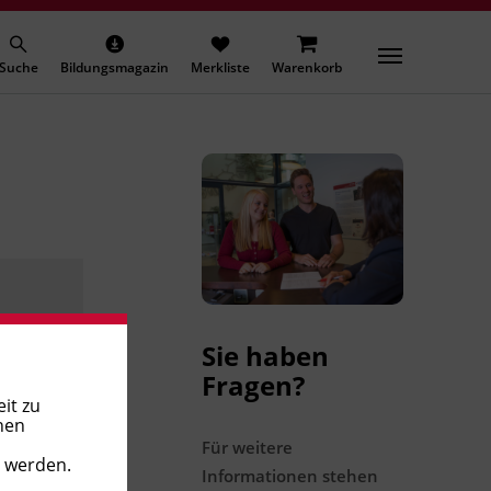
Suche
Bildungsmagazin
Merkliste
Warenkorb
Sie haben
Fragen?
it zu
nen
Für weitere
t werden.
Informationen stehen