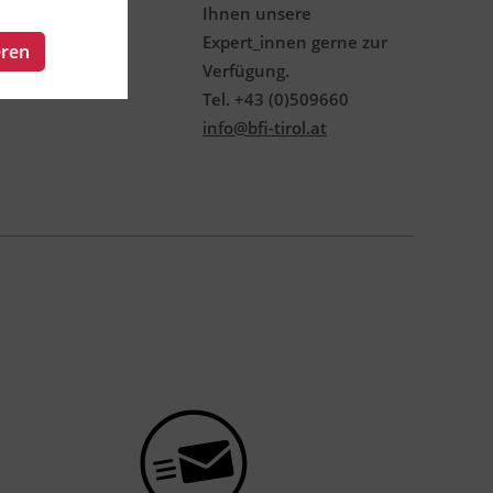
Ihnen unsere
Expert_innen gerne zur
eren
Verfügung.
Tel. +43 (0)509660
info@bfi-tirol.at