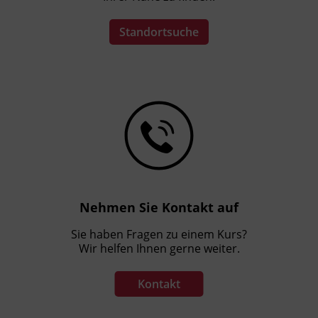
Standortsuche
Kursformat
Präsenzunterricht
Leitung
Fachtrainer_in
Abschluss
Kursbesuchsbestätigung
Nehmen Sie Kontakt auf
Sie haben Fragen zu einem Kurs?
Hinweis
Wir helfen Ihnen gerne weiter.
Für die Teilnahme an der Fortbildung erhalten
Sie 16 ÖGKV PFP®, (2 ÖGKV PFP = 1
Kontakt
Fortbildungsstunde laut GuKG)