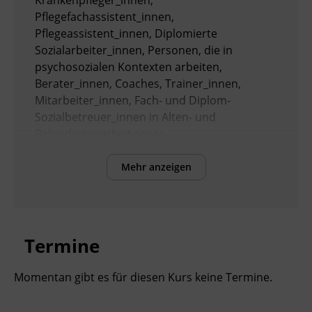
Krankenpfleger_innen,
Pflegefachassistent_innen,
Pflegeassistent_innen, Diplomierte
Sozialarbeiter_innen, Personen, die in
psychosozialen Kontexten arbeiten,
Berater_innen, Coaches, Trainer_innen,
Mitarbeiter_innen, Fach- und Diplom-
Sozialbetreuer_innen in Alten- und
Behindertenarbeit sowie
Diplomsozialbetreuer_innen in Familienarbeit
Mehr anzeigen
Inhalte
Theoretische Auseinandersetzung mit
dem Phänomen Einsamkeit und soziale
Termine
Isolation, sowie Einsamkeit im Setting
Pflegeheim
Momentan gibt es für diesen Kurs keine Termine.
Überblick über die begrifflichen
Unterschiede und Ähnlichkeiten von