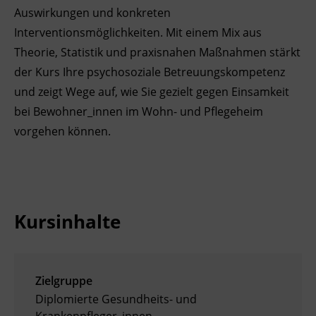
Auswirkungen und konkreten
Ingenieurzertifizierung
Deutsch und Integration
BFI Reutte
Interventionsmöglichkeiten. Mit einem Mix aus
Theorie, Statistik und praxisnahen Maßnahmen stärkt
Akademisches Studienzentrum
BFI Schwaz
der Kurs Ihre psychosoziale Betreuungskompetenz
und zeigt Wege auf, wie Sie gezielt gegen Einsamkeit
Digitales Lernen
bei Bewohner_innen im Wohn- und Pflegeheim
vorgehen können.
Kursinhalte
Zielgruppe
Diplomierte Gesundheits- und