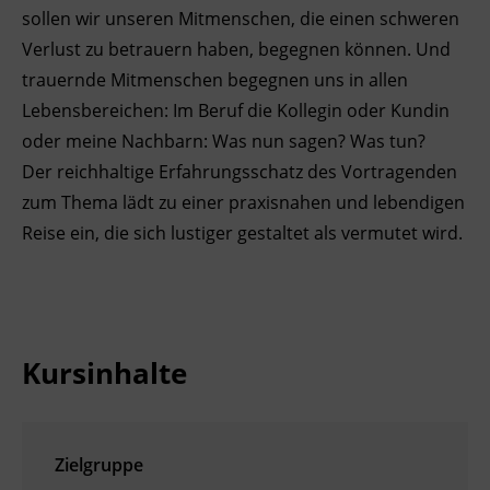
sollen wir unseren Mitmenschen, die einen schweren
Ingenieurzertifizierung
Deutsch und Integration
BFI Reutte
Verlust zu betrauern haben, begegnen können. Und
trauernde Mitmenschen begegnen uns in allen
Akademisches Studienzentrum
BFI Schwaz
Lebensbereichen: Im Beruf die Kollegin oder Kundin
oder meine Nachbarn: Was nun sagen? Was tun?
Digitales Lernen
Der reichhaltige Erfahrungsschatz des Vortragenden
zum Thema lädt zu einer praxisnahen und lebendigen
Reise ein, die sich lustiger gestaltet als vermutet wird.
Kursinhalte
Zielgruppe