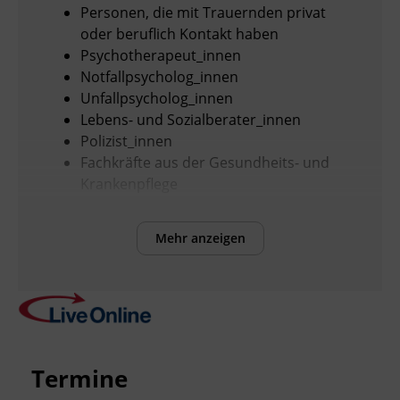
Personen, die mit Trauernden privat
oder beruflich Kontakt haben
Psychotherapeut_innen
Notfallpsycholog_innen
Unfallpsycholog_innen
Lebens- und Sozialberater_innen
Polizist_innen
Fachkräfte aus der Gesundheits- und
Krankenpflege
Interessierte, die sich mit Tabu-Themen
auseinandersetzen
Mehr anzeigen
Inhalte
Inhaltliche Schwerpunkte:
Das in uns allen schlummernde Tabu
Termine
des Todes