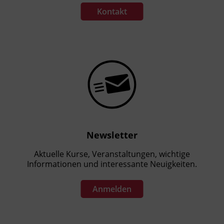
wird Ihnen nach Anmeldung spätestens einen
Kontakt
Tag vor der Veranstaltung zugesendet.
Die Fortbildung wird vom
Kooperationspartner Sigmund Freud
Universität (SFU) veranstaltet.
Für die
Ausstellung einer Kursbesuchsbestätigung
durch die Sigmund Freud Universität (SFU)
werden Ihre Annmeldedaten an die SFU
weitergegeben.
Newsletter
Aktuelle Kurse, Veranstaltungen, wichtige
Informationen und interessante Neuigkeiten.
Anmelden