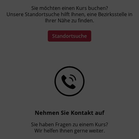
Kursformat
Sie möchten einen Kurs buchen?
Live Online
Unsere Standortsuche hilft Ihnen, eine Bezirksstelle in
Ihrer Nähe zu finden.
Leitung
Standortsuche
Fachtrainer_in
Abschluss
Kursbesuchsbestätigung
Hinweis
Praxisnaher Vortrag, Beantwortung von
Fragen, Diskussion
Anmeldeschluss: Einen Tag vor der
Nehmen Sie Kontakt auf
Veranstaltung.
Sie haben Fragen zu einem Kurs?
Wir helfen Ihnen gerne weiter.
Der Zoom-Link für die Online Veranstaltung