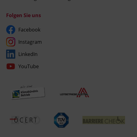
Folgen Sie uns
Facebook
Instagram
LinkedIn
YouTube
Umgesetzt