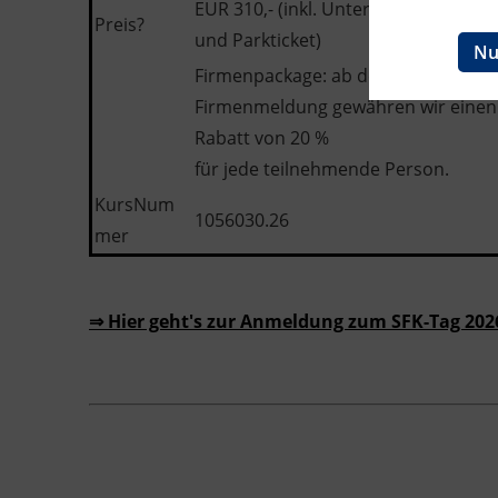
EUR 310,- (inkl. Unterlagen, Verpfle
Ingenieurzertifizierung
Preis?
BFI Reutte
und Parkticket)
Nu
Firmenpackage: ab der dritten
BFI Schwaz
Firmenmeldung gewähren wir einen
Rabatt von 20 %
für jede teilnehmende Person.
KursNum
1056030.26
mer
⇒ Hier geht's zur Anmeldung zum SFK-Tag 202