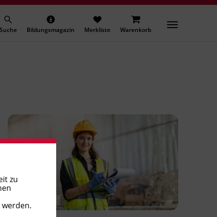
Suche
Bildungsmagazin
Merkliste
Warenkorb
it zu
nen
t werden.