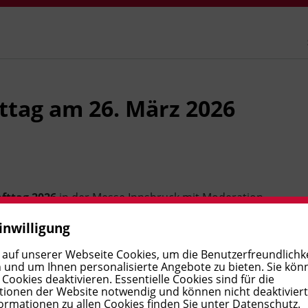
fttag am 26. März 2026
afttag 2026
in der Messe Innsbruck mit Moderation
r Service EHS Manager, INNIO Jenbacher).
inwilligung
 auf unserer Webseite Cookies, um die Benutzerfreundlichke
 und um Ihnen personalisierte Angebote zu bieten. Sie kön
 Ecke
ookies deaktivieren. Essentielle Cookies sind für die
ionen der Website notwendig und können nicht deaktivier
ormationen zu allen Cookies finden Sie unter
Datenschutz
.