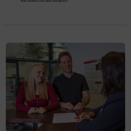
innerhalb der Kursdauer mittels
Ersatzterminen bzw. Ersatzfreitagen
eingeholt.
Veranstaltungsort
BFI Kufstein
Arkadenplatz 4
6330 Kufstein
Förderhinweis
Das Land Tirol fördert bis zu maximal 30 %
der Kurskosten. Nähere Informationen finden
Sie unter
www.mein-update.at
Terminübersicht