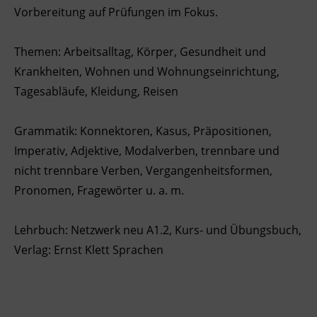
Vorbereitung auf Prüfungen im Fokus.
Ingenieurzertifizierung
Deutsch und Integration
BFI Reutte
Themen: Arbeitsalltag, Körper, Gesundheit und
Akademisches Studienzentrum
BFI Schwaz
Krankheiten, Wohnen und Wohnungseinrichtung,
Tagesabläufe, Kleidung, Reisen
Digitales Lernen
Grammatik: Konnektoren, Kasus, Präpositionen,
Imperativ, Adjektive, Modalverben, trennbare und
nicht trennbare Verben, Vergangenheitsformen,
Pronomen, Fragewörter u. a. m.
Lehrbuch: Netzwerk neu A1.2, Kurs- und Übungsbuch,
Verlag: Ernst Klett Sprachen