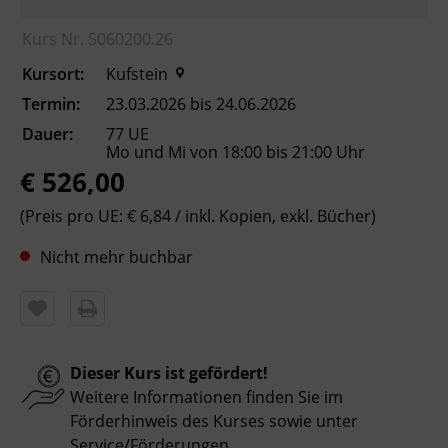
sowie Erhöhung der Chancen am
Kurs Nr. 5060200.26
Arbeitsmarkt
Kursort:
Kufstein
Kursformat
Termin:
23.03.2026 bis 24.06.2026
Präsenzunterricht
Dauer:
77 UE
Mo und Mi von 18:00 bis 21:00 Uhr
€ 526,00
Leitung
Fachtrainer_in
(Preis pro UE: € 6,84 / inkl. Kopien, exkl. Bücher)
Nicht mehr buchbar
Abschluss
Kursbesuchsbestätigung
Hinweis
Dieser Kurs ist gefördert!
Bitte beachten Sie, dass an offiziellen
Weitere Informationen finden Sie im
österreichischen Feiertagen keine Kurse
Förderhinweis des Kurses sowie unter
stattfinden. Ausfallende Termine werden
Service/Förderungen
.