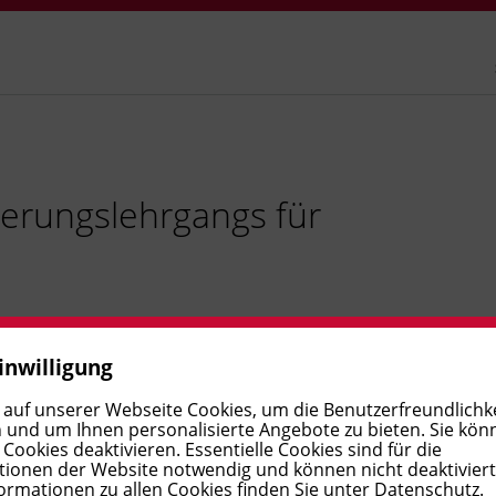
ierungslehrgangs für
inwilligung
lienergänzende Einrichtung, die schulpflichtigen Kindern
 auf unserer Webseite Cookies, um die Benutzerfreundlichke
 und Betreuung bietet. Die Institution Hort begleitet
 und um Ihnen personalisierte Angebote zu bieten. Sie kön
ookies deaktivieren. Essentielle Cookies sind für die
en Entwicklung und seiner Gesamtpersönlichkeit. Den
ionen der Website notwendig und können nicht deaktivier
ilfestellung in schulischen Belangen auch eine große
ormationen zu allen Cookies finden Sie unter
Datenschutz
.