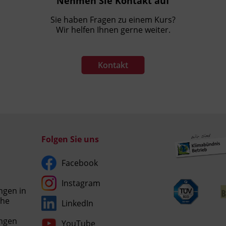
Nehmen Sie Kontakt auf
Sie haben Fragen zu einem Kurs?
Wir helfen Ihnen gerne weiter.
Kontakt
Folgen Sie uns
Facebook
Instagram
ngen in
che
LinkedIn
Umgesetzt
ngen
YouTube