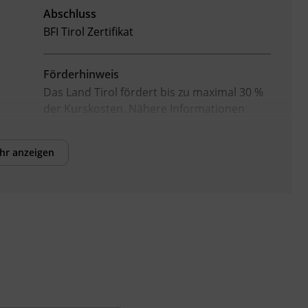
Abschluss
BFI Tirol Zertifikat
Förderhinweis
Das Land Tirol fördert bis zu maximal 30 %
der Kurskosten. Nähere Informationen
finden Sie unter
www.mein-update.at
hr anzeigen