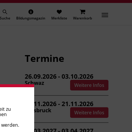
Suche
Bildungsmagazin
Merkliste
Warenkorb
Termine
26.09.2026 - 03.10.2026
Schwaz
Weitere Infos
14.11.2026 - 21.11.2026
it zu
Innsbruck
Weitere Infos
nen
t werden.
13.03.2027 - 03.04.2027