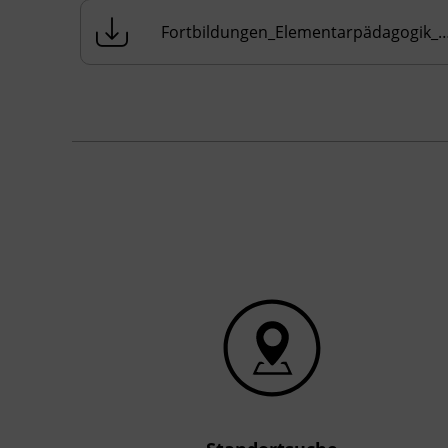
Grundlagen
Fortbildungen_Elementarpädagogik_20
Partizipation und Demokratie
Lebensfelder - Spannungsfelder:
Schule, Freizeit, Familie
Die Bedeutung der sozialen
Gemeinschaft für Kinder
Der Alltag als Bildungs-, Lern- und
Erfahrungsfeld mit speziellem Fokus
auf Kinder und Jugendliche im Alter
von 6 bis 15 Jahren
Freizeitgestaltung und Projektarbeit
Kursformat
Präsenzunterricht