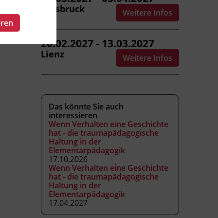
Innsbruck
Weitere Infos
eren
20.02.2027 - 13.03.2027
Lienz
Weitere Infos
Das könnte Sie auch
interessieren
Wenn Verhalten eine Geschichte
hat - die traumapädagogische
Haltung in der
Elementarpädagogik
17.10.2026
Wenn Verhalten eine Geschichte
hat - die traumapädagogische
Haltung in der
Elementarpädagogik
17.04.2027