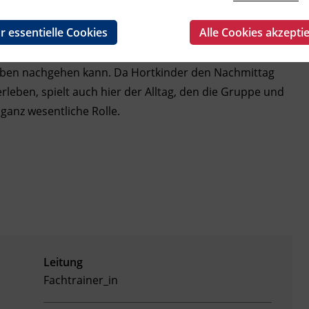
reizeitbeschäftigung zu. Kinder brauchen am
r essentielle Cookies
Alle Cookies akzepti
erlässlichen Erwachsenen und Kindern, mit denen sie
reier Zeit“. Der Hort soll liebevoll begleitete Freiräume
gaben nachgehen kann. Da Hortkinder den Nachmittag
 erleben, spielt auch hier der Alltag, den die Gruppe und
ganz wesentliche Rolle.
Leitung
Fachtrainer_in