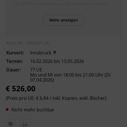
die BFI Tirol Homepage absolvieren können.
Mehr anzeigen
Inhalte
Verbesserung der sprachlichen Kompetenzen
sowie Erhöhung der Chancen am
Kurs Nr. 1060301.26
Arbeitsmarkt
Kursort:
Innsbruck
Kursformat
Termin:
16.02.2026 bis 13.05.2026
Präsenzunterricht
Dauer:
77 UE
Mo und Mi von 18:00 bis 21:00 Uhr (Di
07.04.2026)
Leitung
€ 526,00
Fachtrainer_in
(Preis pro UE: € 6,84 / inkl. Kopien, exkl. Bücher)
Nicht mehr buchbar
Abschluss
Kursbesuchsbestätigung