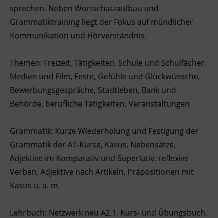
sprechen. Neben Wortschatzaufbau und
Ingenieurzertifizierung
Deutsch und Integration
BFI Reutte
Grammatiktraining liegt der Fokus auf mündlicher
Kommunikation und Hörverständnis.
Akademisches Studienzentrum
BFI Schwaz
Themen: Freizeit, Tätigkeiten, Schule und Schulfächer,
Digitales Lernen
Medien und Film, Feste, Gefühle und Glückwünsche,
Bewerbungsgespräche, Stadtleben, Bank und
Behörde, berufliche Tätigkeiten, Veranstaltungen
Grammatik: Kurze Wiederholung und Festigung der
Grammatik der A1-Kurse, Kasus, Nebensätze,
Adjektive im Komparativ und Superlativ, reflexive
Verben, Adjektive nach Artikeln, Präpositionen mit
Kasus u. a. m.
Lehrbuch: Netzwerk neu A2.1, Kurs- und Übungsbuch,