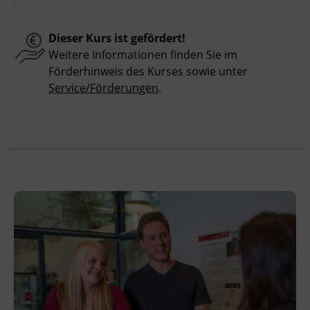
Hinweis
Dieser Kurs ist gefördert!
Bitte beachten Sie, dass an offiziellen
Weitere Informationen finden Sie im
österreichischen Feiertagen keine Kurse
Förderhinweis des Kurses sowie unter
stattfinden. Ausfallende Termine werden
Service/Förderungen
.
innerhalb der Kursdauer mittels
Ersatzterminen bzw. Ersatzfreitagen
eingeholt.
Veranstaltungsort
BFI Tirol Bildungszentrum
Ing.-Etzel-Straße 7
6020 Innsbruck
Förderhinweis
Das Land Tirol fördert bis zu maximal 30 %
der Kurskosten. Nähere Informationen finden
Sie unter
www.mein-update.at