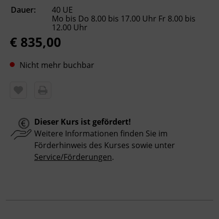
Dauer:
40 UE
Präsenzunterricht
Mo bis Do 8.00 bis 17.00 Uhr Fr 8.00 bis
12.00 Uhr
€ 835,00
Leitung
Martin Kalchschmid, Georg Bucher
Nicht mehr buchbar
Abschluss
Kursbesuchsbestätigung
Dieser Kurs ist gefördert!
Veranstaltungsort
Weitere Informationen finden Sie im
BFI Tirol Ausbildungszentrum Metall Wattens
Förderhinweis des Kurses sowie unter
Auweg 5
Service/Förderungen
.
6112 Wattens
Förderhinweis
Das Land Tirol fördert bis zu maximal 30 %
der Kurskosten. Nähere Informationen finden