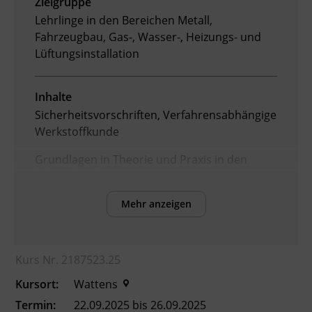
Zielgruppe
Lehrlinge in den Bereichen Metall,
Ingenieurzertifizierung
Deutsch und Integration
BFI Reutte
Fahrzeugbau, Gas-, Wasser-, Heizungs- und
Lüftungsinstallation
Akademisches Studienzentrum
BFI Schwaz
Digitales Lernen
Inhalte
Sicherheitsvorschriften, Verfahrensabhängige
Werkstoffkunde
Grundlagen in Theorie und Praxis in den
Schweißverfahren:
111 Lichtbogenhandschweißen (Elektro)
Mehr anzeigen
135 MAG – Metall Aktiv Gasschweißen
141 WIG – Wolfram Inert Gasschweißen
311 Gasschmelzschweißen (Autogen)
Kurs Nr. 2187523.25
Kursort:
Wattens
Termin:
22.09.2025 bis 26.09.2025
Kursformat