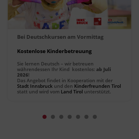
Ingenieurzertifizierung
Deutsch und Integration
BFI Reutte
Akademisches Studienzentrum
BFI Schwaz
Bei Deutschkursen am Vormittag
Digitales Lernen
Kostenlose Kinderbetreuung
Sie lernen Deutsch – wir betreuen
währendessen Ihr Kind kostenlos:
ab Juli
2026
!
Das Angebot findet in Kooperation mit der
Stadt Innsbruck
und den
Kinderfreunden Tirol
statt und wird vom
Land Tirol
unterstützt.