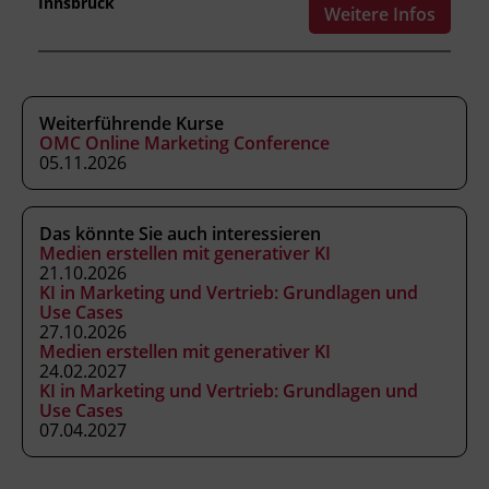
Innsbruck
mit spezifischen Prompts Website-Texte,
Weitere Infos
Social-Media-Postings und Sales-E-Mails
erstellen.
Mitbewerbs-Recherchen mit LLMs
durchführen und die Ergebnisse
Weiterführende Kurse
auswerten.
OMC Online Marketing Conference
05.11.2026
einfache Automatisierungen mit LLMs
aufbauen und rechtliche
Rahmenbedingungen berücksichtigen.
Das könnte Sie auch interessieren
Medien erstellen mit generativer KI
21.10.2026
KI in Marketing und Vertrieb: Grundlagen und
Kursformat
Use Cases
27.10.2026
Präsenzunterricht
Medien erstellen mit generativer KI
24.02.2027
KI in Marketing und Vertrieb: Grundlagen und
Leitung
Use Cases
Fachtrainer_in
07.04.2027