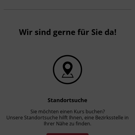
Abschluss
Kursbesuchsbestätigung
Hinweis
Wir sind gerne für Sie da!
Dieser Kurs ist Teil des KI Campus des BFI
Tirol. Er richtet sich an Fachkräfte, die KI in
ihrem Arbeitsbereich einsetzen, und ist für
Fortgeschrittene geeignet.
Standortsuche
Sie möchten einen Kurs buchen?
Unsere Standortsuche hilft Ihnen, eine Bezirksstelle in
Ihrer Nähe zu finden.