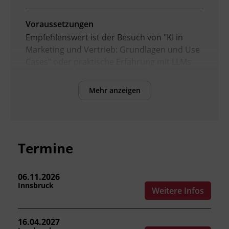
Voraussetzungen
Empfehlenswert ist der Besuch von "KI in
Marketing und Vertrieb: Grundlagen und Use
Cases" oder praktische Erfahrung mit LLMs
wie ChatGPT, Gemini oder Claude.
Grundlagen des Promptings sollten bekannt
Mehr anzeigen
sein.
Inhalte
Nach Abschluss des Kurses können die
Termine
Teilnehmenden:
06.11.2026
Innsbruck
Weitere Infos
Anwendungsfelder von LLMs im
Marketing und Vertrieb vertieft
analysieren.
16.04.2027