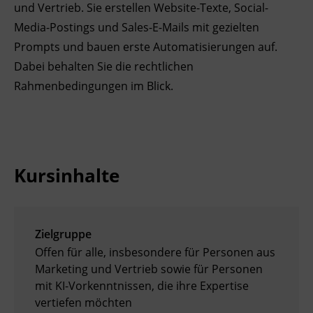
und Vertrieb. Sie erstellen Website-Texte, Social-
Ingenieurzertifizierung
Deutsch und Integration
BFI Reutte
Media-Postings und Sales-E-Mails mit gezielten
Prompts und bauen erste Automatisierungen auf.
Akademisches Studienzentrum
BFI Schwaz
Dabei behalten Sie die rechtlichen
Rahmenbedingungen im Blick.
Digitales Lernen
Kursinhalte
Zielgruppe
Offen für alle, insbesondere für Personen aus
Marketing und Vertrieb sowie für Personen
mit KI-Vorkenntnissen, die ihre Expertise
vertiefen möchten