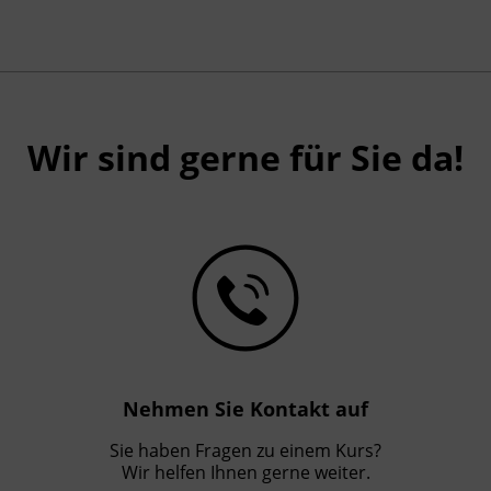
Hinweis
Für die Teilnahme an den Exkursionen ist
ein PKW erforderlich, alternativ können
Fahrgemeinschaften gebildet werden.
Wir sind gerne für Sie da!
Abschlussinformation
Gemäß Abfallwirtschaftsgesetz BGBL
2002/102 idF sind Betriebe ab einer
Mitarbeiterzahl von mehr als 100
verpflichtet, einen fachlich qualifizierten
Abfallbeauftragten zu bestellen.
Nehmen Sie Kontakt auf
Sie haben Fragen zu einem Kurs?
Wir helfen Ihnen gerne weiter.