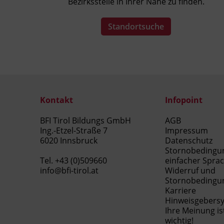
Bezirksstelle in Ihrer Nähe zu finden.
technischen und gesellschaftlichen
Hintergründe der Abfallwirtschaft
Standortsuche
einordnen.
die Aufgaben der_des
Abfallbeauftragten gemäß § 11 AWG
2002 in der inner- und
außerbetrieblichen Kommunikation
wahrnehmen.
Kontakt
Infopoint
BFI Tirol Bildungs GmbH
AGB
Kursformat
Ing.-Etzel-Straße 7
Impressum
Präsenzunterricht
6020 Innsbruck
Datenschutz
Stornobedingu
Tel.
+43 (0)509660
einfacher Spra
info@bfi-tirol.at
Widerruf und
Stornobedingu
Karriere
Hinweisgebers
Ihre Meinung is
wichtig!