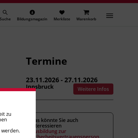
Suche
Bildungsmagazin
Merkliste
Warenkorb
Termine
23.11.2026 - 27.11.2026
Innsbruck
Weitere Infos
it zu
nen
Das könnte Sie auch
interessieren
t werden.
Ausbildung zur
Sicherheitsvertrauensperson