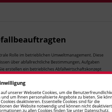
fallbeauftragten
ntrale Rolle im betrieblichen Umweltmanagement. Diese
Wissen über abfallrechtliche Bestimmungen, Aufgaben
 erstellen ein betriebliches Abfallwirtschaftskonzept
b um.
inwilligung
 auf unserer Webseite Cookies, um die Benutzerfreundlichke
 und um Ihnen personalisierte Angebote zu bieten. Sie kön
ookies deaktivieren. Essentielle Cookies sind für die
ionen der Website notwendig und können nicht deaktivier
ormationen zu allen Cookies finden Sie unter
Datenschutz
.