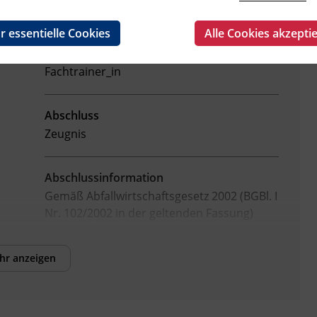
r essentielle Cookies
Alle Cookies akzepti
Leitung
Fachtrainer_in
Abschluss
Zeugnis
Abschlussinformation
Gemäß Abfallwirtschaftsgesetz 2002 (BGBl. I
Nr. 102/2002 in der geltenden Fassung)
müssen Betriebe mit mehr als 100
Mitarbeiter_innen eine_n fachlich
hr anzeigen
qualifizierte_n Abfallbeauftragte_n
bestellen.