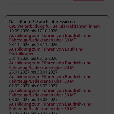
Verordnung (BGBl. II Nr. 13/2007 in der
geltenden Fassung) als ermächtigte
Ausbildungseinrichtung gemäß § 63
Das könnte Sie auch interessieren
ArbeitnehmerInnenschutzgesetz (BGBl. Nr.
C95 Weiterbildung für Berufskraftfahrer_innen
450/1994 in der geltenden Fassung).
19.09.2026 bis 17.10.2026
Ausbildung zum Führen von Baudreh- und
Fahrzeug-/Ladekranen über 30 MT
23.11.2026 bis 28.11.2026
Hinweis
Ausbildung zum Führen von Lauf- und
Mitzubringen: Taschenrechner
Portalkranen
30.11.2026 bis 02.12.2026
Ausbildung zum Führen von Baudreh- und
Fahrzeug-/Ladekranen über 30 MT
Förderhinweis
25.01.2027 bis 30.01.2027
Das Land Tirol fördert bis zu maximal 30 %
Ausbildung zum Führen von Baudreh- und
Fahrzeug-/Ladekranen über 30 MT
der Kurskosten. Nähere Informationen finden
01.02.2027 bis 06.02.2027
Sie unter
www.mein-update.at
Ausbildung zum Führen von Baudreh- und
Fahrzeug-/Ladekranen über 30 MT
08.02.2027 bis 13.02.2027
Abschlussinformation
Ausbildung zum Führen von Baudreh- und
Fahrzeug-/Ladekranen über 30 MT
BGBl. II Nr. 13/2007 idgF unterrichtet nach
15.02.2027 bis 20.02.2027