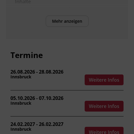
Inhalte
Nach Abschluss der Ausbildung können die
Teilnehmenden:
Mehr anzeigen
die Grundlagen der Mechanik und
Elektrotechnik im Hubstaplerbetrieb
benennen.
Aufbau und Arbeitsweise eines
Termine
Hubstaplers beschreiben.
die mechanische und elektrische
Ausrüstung sowie die
26.08.2026 - 28.08.2026
Innsbruck
Sicherheitseinrichtungen bedienen.
Weitere Infos
Betrieb und Wartung eines Hubstaplers
durchführen.
05.10.2026 - 07.10.2026
die
Innsbruck
Weitere Infos
Arbeitnehmer_innenschutzvorschriften,
Normen und Richtlinien zum sicheren
Führen anwenden.
24.02.2027 - 26.02.2027
einen Hubstapler in praktischen
Innsbruck
Weitere Infos