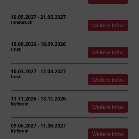
Übungen sicher führen.
19.05.2027 - 21.05.2027
Innsbruck
Weitere Infos
Kursformat
Präsenzunterricht
16.09.2026 - 18.09.2026
Imst
Weitere Infos
Leitung
Fachtrainer_in
10.03.2027 - 12.03.2027
Imst
Weitere Infos
Abschluss
Hubstaplerausweis nach FK-V,
Kursbesuchsbestätigung
11.11.2026 - 13.11.2026
Kufstein
Weitere Infos
Abschlussinformation
Staplerausweis nach FK-V und
09.06.2027 - 11.06.2027
Kursbesuchsbestätigung.
Unterrichtet nach
Kufstein
Weitere Infos
Anhang 3 der Fachkenntnisnachweis-