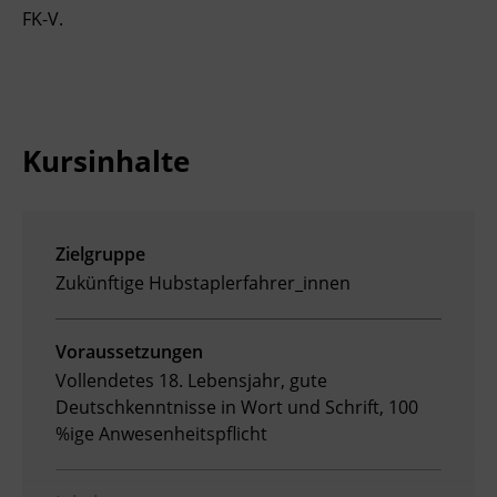
FK-V.
Ingenieurzertifizierung
Deutsch und Integration
BFI Reutte
Akademisches Studienzentrum
BFI Schwaz
Digitales Lernen
Kursinhalte
Zielgruppe
Zukünftige Hubstaplerfahrer_innen
Voraussetzungen
Vollendetes 18. Lebensjahr, gute
Deutschkenntnisse in Wort und Schrift, 100
%ige Anwesenheitspflicht