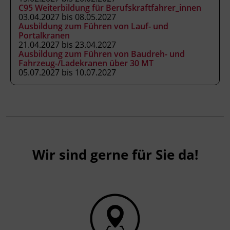
Anhang 3 der Fachkenntnisnachweis-
C95 Weiterbildung für Berufskraftfahrer_innen
Verordnung, als ermächtigte
03.04.2027 bis 08.05.2027
Ausbildung zum Führen von Lauf- und
Ausbildungseinrichtung gemäß § 63
Portalkranen
ArbeitnehmerInnenschutzgesetz, BGBl. Nr.
21.04.2027 bis 23.04.2027
450/1994 idgF
Ausbildung zum Führen von Baudreh- und
Fahrzeug-/Ladekranen über 30 MT
05.07.2027 bis 10.07.2027
Wir sind gerne für Sie da!