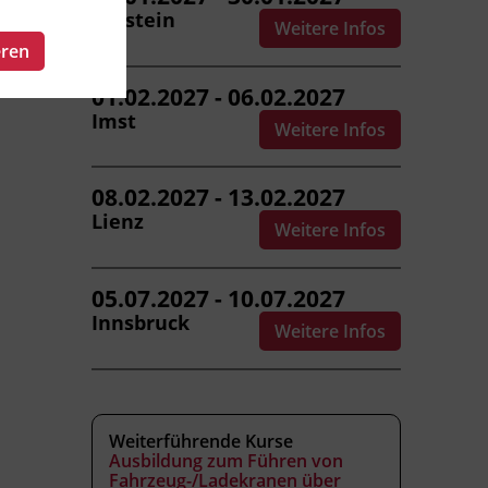
Kufstein
Weitere Infos
eren
01.02.2027 - 06.02.2027
Imst
Weitere Infos
08.02.2027 - 13.02.2027
Lienz
Weitere Infos
05.07.2027 - 10.07.2027
Innsbruck
Weitere Infos
Weiterführende Kurse
Ausbildung zum Führen von
Fahrzeug-/Ladekranen über