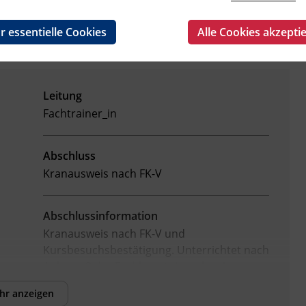
r essentielle Cookies
Alle Cookies akzepti
Leitung
Fachtrainer_in
Abschluss
Kranausweis nach FK-V
Abschlussinformation
Kranausweis nach FK-V und
Kursbesuchsbestätigung.
Unterrichtet nach
Anhang 3 der Fachkenntnisnachweis-
Verordnung (BGBl. II Nr. 13/2007 in der
hr anzeigen
geltenden Fassung) als ermächtigte