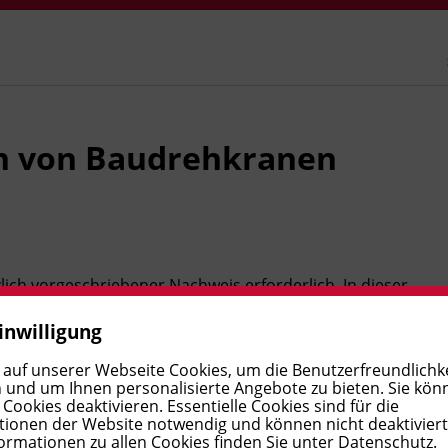
n von Baudrehkranen
lich vorgeschriebener Nachweis erforderlich. In dieser
 Grundlagen, die sicherheitsrelevanten Vorschriften und
inwilligung
 Sie schließen mit einer Prüfung ab und erwerben den
 auf unserer Webseite Cookies, um die Benutzerfreundlichke
 und um Ihnen personalisierte Angebote zu bieten. Sie kön
ookies deaktivieren. Essentielle Cookies sind für die
ionen der Website notwendig und können nicht deaktivier
ormationen zu allen Cookies finden Sie unter
Datenschutz
.