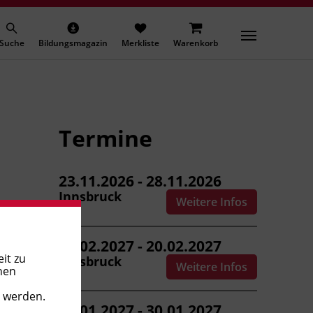
Suche
Bildungsmagazin
Merkliste
Warenkorb
Termine
23.11.2026 - 28.11.2026
Innsbruck
Weitere Infos
15.02.2027 - 20.02.2027
it zu
Innsbruck
Weitere Infos
nen
t werden.
25.01.2027 - 30.01.2027