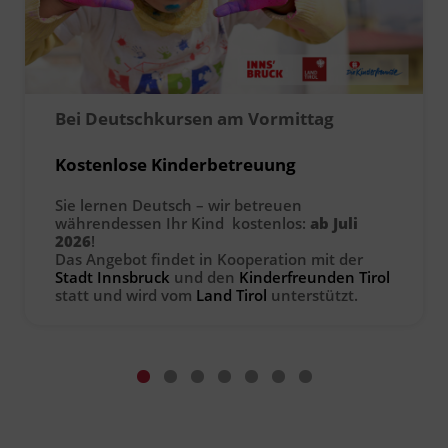
Ingenieurzertifizierung
Deutsch und Integration
BFI Reutte
Akademisches Studienzentrum
BFI Schwaz
Bei Deutschkursen am Vormittag
Digitales Lernen
Kostenlose Kinderbetreuung
Sie lernen Deutsch – wir betreuen
währendessen Ihr Kind kostenlos:
ab Juli
2026
!
Das Angebot findet in Kooperation mit der
Stadt Innsbruck
und den
Kinderfreunden Tirol
statt und wird vom
Land Tirol
unterstützt.