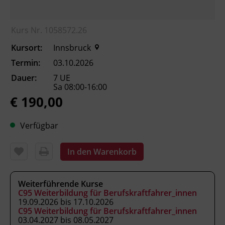
die Sozialvorschriften und Vorschriften
für Kraftfahrer_innen anwenden.
die Vorschriften im Güterverkehr
Kurs Nr. 1058572.26
berücksichtigen.
Kursort:
Innsbruck
das wirtschaftliche Umfeld und die
Marktordnung des Güterverkehrs
Termin:
03.10.2026
einordnen.
Dauer:
7 UE
Kriminalität und illegale Einschleusung
Sa 08:00-16:00
€ 190,00
erkennen und richtig reagieren.
Verfügbar
Kursformat
Präsenzunterricht
In den Warenkorb
Leitung
Weiterführende Kurse
C95 Weiterbildung für Berufskraftfahrer_innen
Fachtrainer_in
19.09.2026 bis 17.10.2026
C95 Weiterbildung für Berufskraftfahrer_innen
03.04.2027 bis 08.05.2027