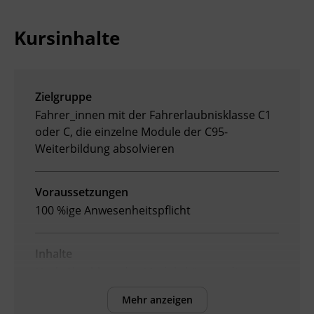
Ingenieurzertifizierung
Deutsch und Integration
BFI Reutte
Kursinhalte
Akademisches Studienzentrum
BFI Schwaz
Digitales Lernen
Zielgruppe
Fahrer_innen mit der Fahrerlaubnisklasse C1
oder C, die einzelne Module der C95-
Weiterbildung
absolvieren
Voraussetzungen
100 %ige Anwesenheitspflicht
Inhalte
Nach Abschluss des Moduls können die
Teilnehmenden:
Mehr anzeigen