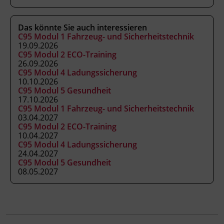
Abschluss
Kursbesuchsbestätigung
Das könnte Sie auch interessieren
C95 Modul 1 Fahrzeug- und Sicherheitstechnik
Abschlussinformation
19.09.2026
C95 Modul 2 ECO-Training
gemäß § 19 Güterbeförderungsgesetz 1995, §
26.09.2026
14a Gelegenheitsverkehrs-Gesetz 1996 und §
C95 Modul 4 Ladungssicherung
10.10.2026
44a Kraftfahrliniengesetz
C95 Modul 5 Gesundheit
17.10.2026
C95 Modul 1 Fahrzeug- und Sicherheitstechnik
Veranstaltungsort
03.04.2027
BFI Tirol Bildungszentrum
C95 Modul 2 ECO-Training
10.04.2027
Ing.-Etzel-Straße 7
C95 Modul 4 Ladungssicherung
6020 Innsbruck
24.04.2027
C95 Modul 5 Gesundheit
08.05.2027
Abschlussinformation
gemäß § 19 Güterbeförderungsgesetz 1995, §
14a Gelegenheitsverkehrs-Gesetz 1996 und §
44a Kraftfahrliniengesetz