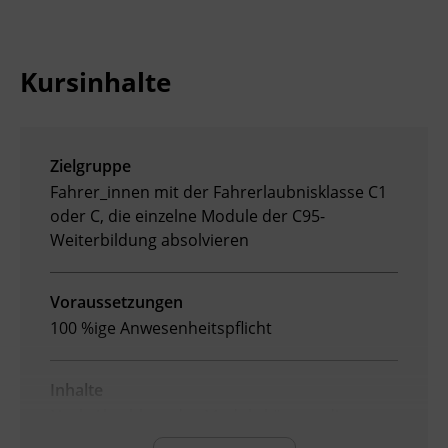
Ingenieurzertifizierung
Deutsch und Integration
BFI Reutte
Kursinhalte
Akademisches Studienzentrum
BFI Schwaz
Digitales Lernen
Zielgruppe
Fahrer_innen mit der Fahrerlaubnisklasse C1
oder C, die einzelne Module der C95-
Weiterbildung absolvieren
Voraussetzungen
100 %ige Anwesenheitspflicht
Inhalte
Nach Abschluss des Moduls können die
Teilnehmenden: