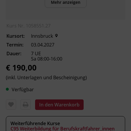
Mehr anzeigen
die Eigenschaften der kinematischen
Kette erklären.
die Funktionsweise der
Kurs Nr. 1058551.27
Sicherheitsausstattung beschreiben.
Kursort:
Innsbruck
sicherheitsbewusst im Straßenverkehr
handeln.
Termin:
03.04.2027
typische Verkehrsunfälle im
Dauer:
7 UE
Güterverkehr und ihre Ursachen
Sa 08:00-16:00
€ 190,00
einordnen.
(inkl. Unterlagen und Bescheinigung)
Kursformat
Verfügbar
Präsenzunterricht
In den Warenkorb
Leitung
Fachtrainer_in
Weiterführende Kurse
C95 Weiterbildung für Berufskraftfahrer_innen