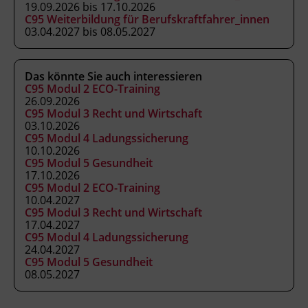
19.09.2026 bis 17.10.2026
C95 Weiterbildung für Berufskraftfahrer_innen
Abschluss
03.04.2027 bis 08.05.2027
Kursbesuchsbestätigung
Das könnte Sie auch interessieren
Hinweis
C95 Modul 2 ECO-Training
gemäß § 19 Güterbeförderungsgesetz 1995, §
26.09.2026
C95 Modul 3 Recht und Wirtschaft
14a Gelegenheitsverkehrs-Gesetz 1996 und §
03.10.2026
44a Kraftfahrliniengesetz
C95 Modul 4 Ladungssicherung
10.10.2026
C95 Modul 5 Gesundheit
Veranstaltungsort
17.10.2026
C95 Modul 2 ECO-Training
BFI Tirol Bildungszentrum
10.04.2027
Ing.-Etzel-Straße 7
C95 Modul 3 Recht und Wirtschaft
17.04.2027
6020 Innsbruck
C95 Modul 4 Ladungssicherung
24.04.2027
C95 Modul 5 Gesundheit
Abschlussinformation
08.05.2027
gemäß § 19 Güterbeförderungsgesetz 1995, §
14a Gelegenheitsverkehrs-Gesetz 1996 und §