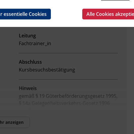
r essentielle Cookies
Alle Cookies akzepti
Leitung
Fachtrainer_in
Abschluss
Kursbesuchsbestätigung
Hinweis
gemäß § 19 Güterbeförderungsgesetz 1995,
§ 14a Gelegenheitsverkehrs-Gesetz 1996
und § 44a Kraftfahrliniengesetz
hr anzeigen
Veranstaltungsort