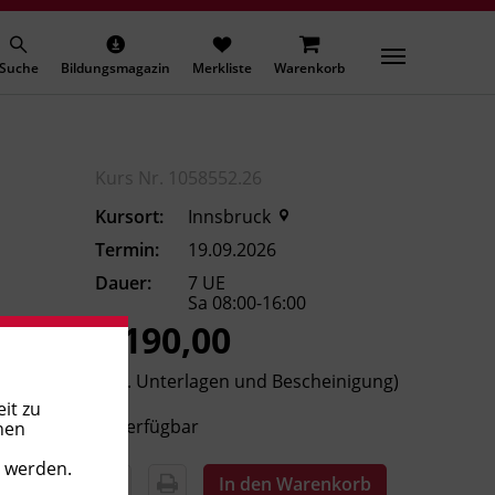
Suche
Bildungsmagazin
Merkliste
Warenkorb
Kurs Nr. 1058552.26
Kursort:
Innsbruck
Termin:
19.09.2026
Dauer:
7 UE
Sa 08:00-16:00
€ 190,00
(inkl. Unterlagen und Bescheinigung)
it zu
Verfügbar
nen
t werden.
In den Warenkorb