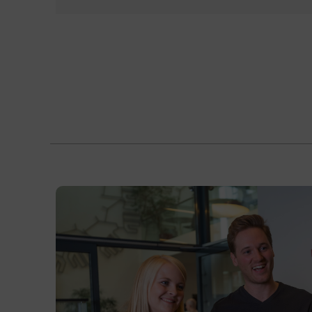
Kette erklären.
die Funktionsweise der
Sicherheitsausstattung beschreiben.
sicherheitsbewusst im Straßenverkehr
handeln.
typische Verkehrsunfälle im
Güterverkehr und ihre Ursachen
einordnen.
Kursformat
Präsenzunterricht
Terminübersicht