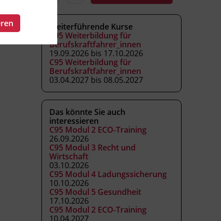
eren
Weiterführende Kurse
C95 Weiterbildung für
Berufskraftfahrer_innen
19.09.2026 bis 17.10.2026
C95 Weiterbildung für
Berufskraftfahrer_innen
03.04.2027 bis 08.05.2027
Das könnte Sie auch
interessieren
C95 Modul 2 ECO-Training
26.09.2026
C95 Modul 3 Recht und
Wirtschaft
03.10.2026
C95 Modul 4 Ladungssicherung
10.10.2026
C95 Modul 5 Gesundheit
17.10.2026
C95 Modul 2 ECO-Training
10.04.2027