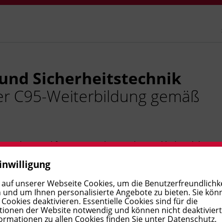
und Sicherheitstechnik
er C95-Weiterbildung gemäß
 den Fahrerqualifizierungsnachweis (Lkw) und behandelt
fen die technischen Grundlagen für ein sicheres
inwilligung
 auf unserer Webseite Cookies, um die Benutzerfreundlichke
 und um Ihnen personalisierte Angebote zu bieten. Sie kön
ookies deaktivieren. Essentielle Cookies sind für die
ionen der Website notwendig und können nicht deaktivier
ormationen zu allen Cookies finden Sie unter
Datenschutz
.