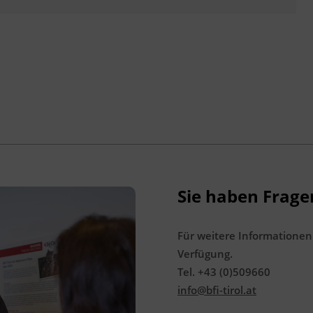
BFI Tirol Bildungszentrum
Ing.-Etzel-Straße 7
6020 Innsbruck
Abschlussinformation
gemäß § 19 Güterbeförderungsgesetz 1995,
§ 14a Gelegenheitsverkehrs-Gesetz 1996
und § 44a Kraftfahrliniengesetz
Sie haben Frage
Für weitere Informationen
Verfügung.
Tel. +43 (0)509660
info@bfi-tirol.at